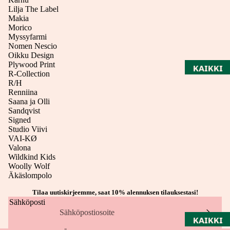
Lilja The Label
Makia
Morico
Myssyfarmi
Nomen Nescio
Oikku Design
Plywood Print
KAIKKI
R-Collection
MUOTI
R/H
Renniina
NAISET
Saana ja Olli
Sandqvist
MIEHET
Signed
Studio Viivi
ASUSTE
VAI-KØ
PAPERI
ET
Valona
Wildkind Kids
KORUT
Woolly Wolf
Äkäslompolo
LAUKUT
JA
Tilaa uutiskirjeemme, saat 10% alennuksen tilauksestasi!
Sähköposti
REPUT
KAIKKI
SALE