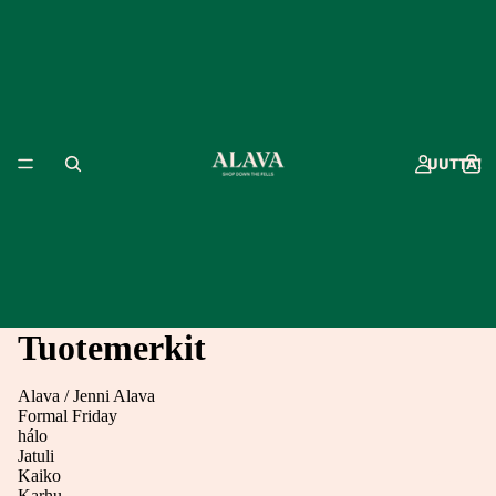
UUTTA!
Tuotemerkit
Alava / Jenni Alava
Formal Friday
hálo
Jatuli
Kaiko
MUOTI
Karhu