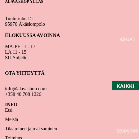
ALAVA SHOP YLLÄS
PAPERI
TARRAT
Tunturintie 15
JULISTE
95970 Äkäslompolo
ET
ELOKUUSSA AVOINNA
KIRJAT
VIHKOT
MA-PE 11 - 17
JA
LA 11 - 15
MUISTI
SU Suljettu
KIRJAT
OTA YHTEYTTÄ
KALENT
ERIT
KAIKKI
info@alavashop.com
KIRJAT
+358 40 708 1226
LUONTO
INFO
Etsi
JA
MATKAI
Meistä
LU
Tilaaminen ja maksaminen
SISUSTUS
KÄSITY
Toimitus