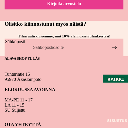
PAPERI
Kirjoita arvostelu
TARRAT
JULISTE
Olisitko kiinnostunut myös näistä?
ET
KIRJAT
Tilaa uutiskirjeemme, saat 10% alennuksen tilauksestasi!
VIHKOT
Sähköposti
JA
MUISTI
KIRJAT
ALAVA SHOP YLLÄS
KALENT
Tunturintie 15
ERIT
KAIKKI
95970 Äkäslompolo
KIRJAT
ELOKUUSSA AVOINNA
LUONTO
MA-PE 11 - 17
JA
LA 11 - 15
MATKAI
SU Suljettu
LU
SISUSTUS
OTA YHTEYTTÄ
KÄSITY