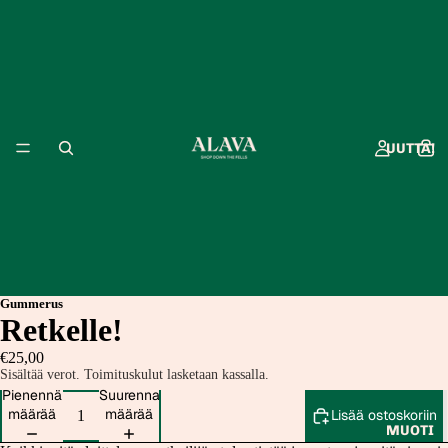
UUTTA!
Gummerus
Retkelle!
€25,00
Sisältää verot. Toimituskulut lasketaan kassalla.
Pienennä
Suurenna
määrää
määrää
Lisää ostoskoriin
MUOTI