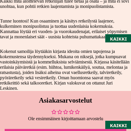
Kaikki mitä aloittelevan retkeilijän tulee tietää ja osata – ja mitä ei sovi
unohtaa, kun pohtii retkien laajentamista ja monipuolistamista.
Tunne luontosi! Kun osaaminen ja käsitys retkeilystä laajenee,
kulkeminen monipuolistuu ja tuottaa uudenlaisia kokemuksia.
Kannattaa löytää eri vuoden- ja vuorokaudenajat, erilaiset yöpymisen
tavat ja monenlaiset säät - uusista kohteista puhumattakaan.
KAIKKI
MUOTI
Kokenut samoilija löytääkin kirjasta ideoita omien tapojensa ja
NAISET
kokemustensa täydennykseksi. Mukana on niksejä, jotka kumpuavat
vastoinkäymisistä ja kommelluksista selviämisestä. Kirjassa käsitellään
MIEHET
erilaisia päiväretkiä (esim. hiihtoa, lumikenkäilyä, soutua, melontaa ja
ratsastusta), joiden lisäksi aiheina ovat vaellusretkeily, talviretkeily,
ASUSTE
pyöräretkeily sekä vesiretkeily. Oman huomionsa saavat myös
PAPERI
ET
retkikeittiö sekä talkooretket. Kirjan valokuvat on ottanut Juri
Leskinen.
KORUT
Asiakasarvostelut
LAUKUT
JA
REPUT
Ole ensimmäinen kirjoittamaan arvostelu
KAIKKI
SALE