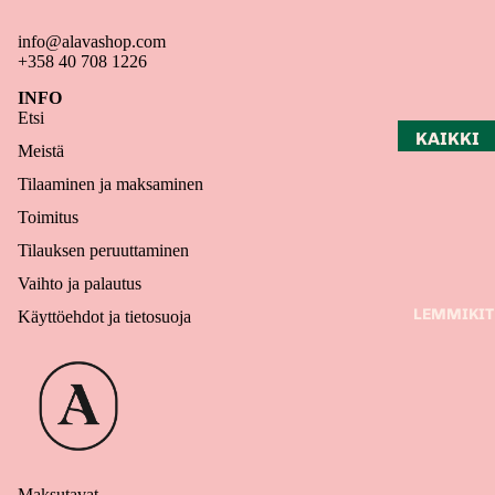
ÖT
info@alavashop.com
KOTI
+358 40 708 1226
KERTOM
INFO
Etsi
UKSET
KAIKKI
Meistä
LAPSET
SISUSTU
Tilaaminen ja maksaminen
S
BOOKS
Toimitus
IN
JULISTE
ENGLIS
Tilauksen peruuttaminen
ET
H
Vaihto ja palautus
ESINEET
LEMMIKIT
Käyttöehdot ja tietosuoja
TEKSTII
LIT
MAGNE
ETIT
Maksutavat